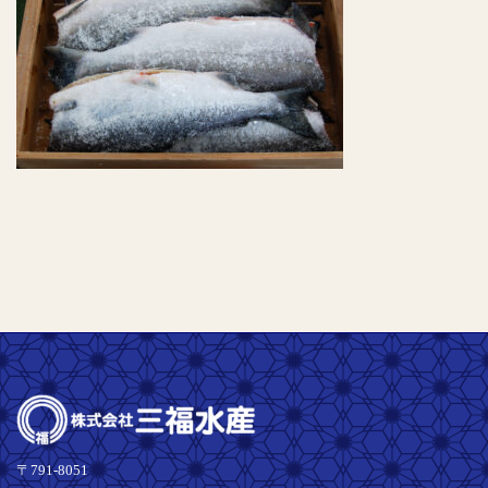
〒791-8051