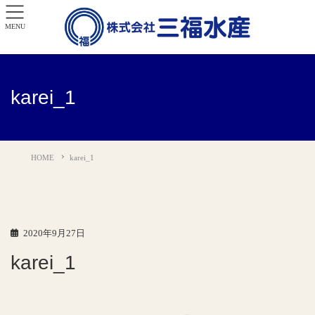
MENU
karei_1
HOME
karei_1
2020年9月27日
karei_1