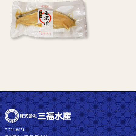
〒791-8051