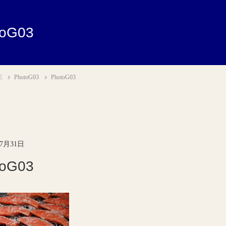
toG03
E
PhotoG03
PhotoG03
年7月31日
toG03