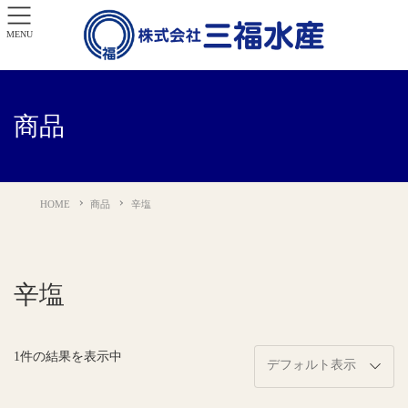
MENU
商品
HOME
商品
辛塩
辛塩
1件の結果を表示中