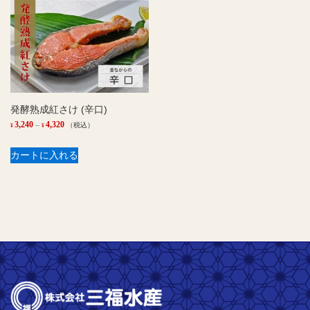
発酵熟成紅さけ (辛口)
価
3,240
–
4,320
（税込）
¥
¥
格
こ
カートに入れる
帯:
の
¥3,240
商
–
品
¥4,320
に
は
複
数
の
バ
リ