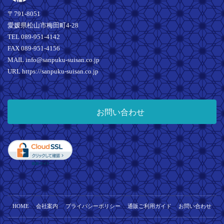
エ
〒791-8051
ー
愛媛県松山市梅田町4-28
シ
TEL 089-951-4142
ョ
FAX 089-951-4156
ン
MAIL info@sanpuku-suisan.co.jp
が
URL https://sanpuku-suisan.co.jp
あ
り
ま
す。
お問い合わせ
オ
プ
シ
ョ
ン
は
商
品
HOME
会社案内
プライバシーポリシー
通販ご利用ガイド
お問い合わせ
ペ