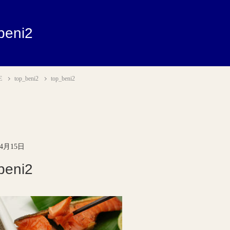
beni2
E
top_beni2
top_beni2
年4月15日
beni2